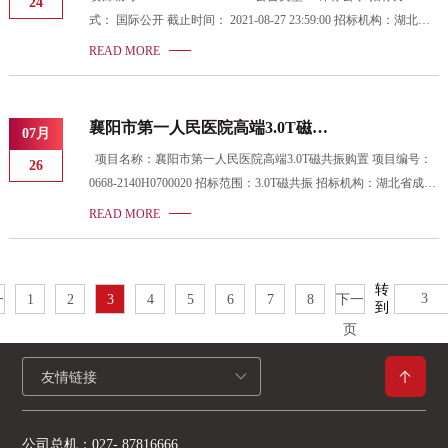
城路215号 联系方式：0712-2349610 2、采购代理机构信息 名
24
公示公告
式： 国际公开 截止时间： 2021-08-27 23:59:00 招标机构：湖北省
成套招标股份有限公司 招标地区： 湖北省 招标产品： 医用电子直
READ MORE
线加速器 所属行业： ;医用高能射线治疗设备; 项目名称：2021年
临时项目-襄阳市襄州区人民医院直线加速器系统采购 招标项目编
号：0668-2140H0600026 招标范围：医用电子直线加速器系统、1
襄阳市第一人民医院高端3.0T磁共
07月
套 招标机构：湖北省成套招标股份有限公司 招标人：襄阳市襄州
振购置发布评标结果公示
项目名称：襄阳市第一人民医院高端3.0T磁共振购置 项目编号：
26
0668-2140H0700020 招标范围：3.0T磁共振 招标机构：湖北省成套
招标股份有限公司 招标人：襄阳市第一人民医院 开标时间：2021-
READ MORE
07-16 09:30 公示开始时间： -- -- 评标公示截止时间： 2021-07-29
23:59 候选人名单：
转
一
1
2
3
4
5
6
7
8
下一
到
页
友情链接
公司总机：
027- 87816666