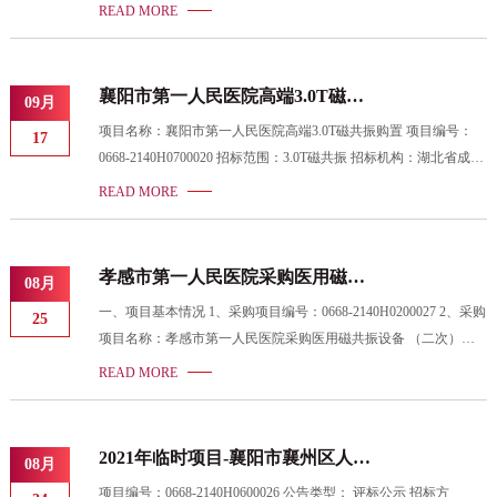
侨城欢乐天际项目2号主题馆 “飞翔影院”供货及安装项目 项目名称
READ MORE
(英文)：Supply and installation project of Flying Cinema 招标人：武汉
华侨城都市发展有限公司 招标机构：湖北省成套招标股份有限公
司 招标机构代码：0668 招标方式：公开招标 投标报价方式： 招标
襄阳市第一人民医院高端3.0T磁共
09月
结果：撤项
振购置评标结果公示
项目名称：襄阳市第一人民医院高端3.0T磁共振购置 项目编号：
17
0668-2140H0700020 招标范围：3.0T磁共振 招标机构：湖北省成套
招标股份有限公司 招标人：襄阳市第一人民医院 开标时间：2021-
READ MORE
09-10 09:30 公示开始时间： -- -- 评标公示截止时间： 2021-09-23
23:59 候选人名单：
孝感市第一人民医院采购医用磁共
08月
振设备 （二次）项目终止公告
一、项目基本情况 1、采购项目编号：0668-2140H0200027 2、采购
25
项目名称：孝感市第一人民医院采购医用磁共振设备 （二次）项
目 二、项目终止的原因 现接上级行业主管部门通知，采购计划有
READ MORE
调整，根据《中华人民共和国政府采购法》第三十六条（四）款相
关规定，经上级行政主管部门同意，本项目终止。 三、其他补充
事宜 无 四、凡对本次公告内容提出询问，请按以下方式联系 1、
2021年临时项目-襄阳市襄州区人民
08月
采购人信息 名 称：孝感市第一人民医院 地 址：湖北省孝感市环
医院直线加速器系统采购评标结果
项目编号：0668-2140H0600026 公告类型： 评标公示 招标方