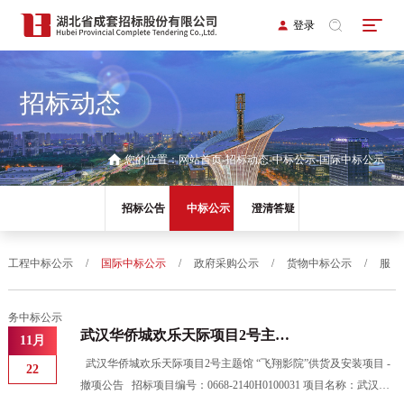
登录
招标动态
您的位置：
网站首页
招标动态
中标公示
国际中标公示
招标公告
中标公示
澄清答疑
工程中标公示
/
国际中标公示
/
政府采购公示
/
货物中标公示
/
服
务中标公示
武汉华侨城欢乐天际项目2号主题
11月
馆 “飞翔影院”供货及安装项目撤项
武汉华侨城欢乐天际项目2号主题馆 “飞翔影院”供货及安装项目 -
22
公告
撤项公告 招标项目编号：0668-2140H0100031 项目名称：武汉华