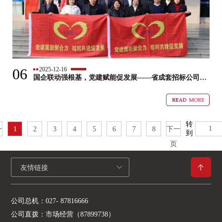
06
2025-12-16
国企联动强根基，党建赋能促发展——省成套招标公司与
湖北邮电规划设计有限公司开展“党建翼联”活动
转
一
1
2
3
4
5
6
7
8
下一
到
页
友情链接
公司总机：
027- 87816666
公司直拨：
市场经营（87899738）