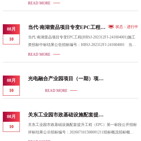
股份有限公司网、中国招标投标公共服务平台、楚天云采E购平台
READ MORE
上发布了中标候选人公示，公示期为2026年8月7日至2026年8月9
日。公示期间无投诉质疑，现对本次招标的中标结果公告如下：
中标单位：晟阳建设工程有限公司 投标报价（%）：95 服务
当代·南湖壹品项目专变EPC工程当
状态：进行中
08月
期：两年 质量要求：合格，符合国家施工验收规范合格标准 招
代·南湖壹品项目专变EPC工程中标
当代·南湖壹品项目专变EPC工程(HBSJ-202312FJ-241004001)施工
标人或招标代理机构
10
结果公告(标段编号HBSJ-
类招标中标结果公告招标编号：HBSJ-202312FJ-241004001 当代·
202312FJ-241004001)
南湖壹品项目专变EPC工程（招标项目名称）当代·南湖壹品项目专
READ MORE
变EPC工程（标段名称）于2026年07月15日在湖北省电子招标投标
交易平台（网址：www.hbbidcloud.cn）、湖北省公共资源交易电子
服务系统（网址：www.hbggzyfwpt.cn）（媒介名称）上发布了评
光电融合产业园项目（一期）项目
08月
标结果公示，公示期为2026年07月15日至2026年07月17日。招标人
工程总承包（EPC）二标段中标结
已经依法确定中标人并对本次招标的
10
READ MORE
果公告
关东工业园市政基础设施配套提升
08月
工程（EPC）评标结果公示
关东工业园市政基础设施配套提升工程（EPC）第一标段公开招标
10
评标结果公示招标编号：202607161508091211招标概况招标概
况 关东工业园市政基础设施配套提升工程（EPC）第一标段工