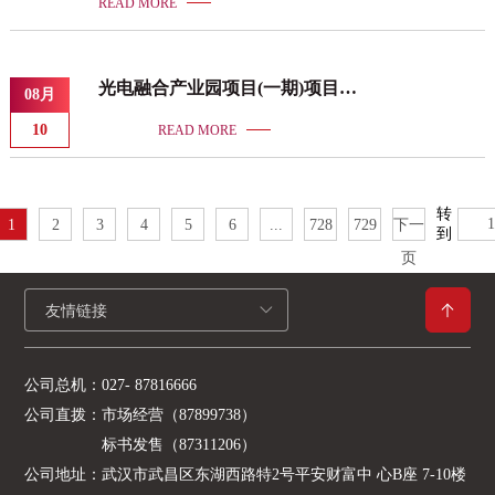
READ MORE
程总承包招标 于2026-07-16在武汉市电子招投标交易平台公开招标
2026-08-07在武汉市电子招投标交易平台 武汉市东湖新技术开发区
高新大道777号1号楼3楼3025前台开标，并于2026-08-07完成评标工
光电融合产业园项目(一期)项目工
08月
作。根据评标委员会提交的评标报告，招标人已经确认评标结果，
程总承包(EPC)一标段中标结果公
现将本次招标的评标结果予以公示。评标结果
10
READ MORE
告
转
1
2
3
4
5
6
...
728
729
下一
到
页
友情链接
公司总机：
027- 87816666
公司直拨：
市场经营（87899738）
标书发售（87311206）
公司地址：
武汉市武昌区东湖西路特2号平安财富中 心B座 7-10楼