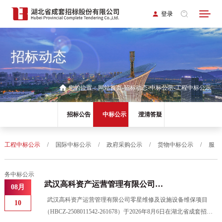
登录
招标动态
您的位置：
网站首页
招标动态
中标公示
工程中标公示
招标公告
中标公示
澄清答疑
工程中标公示
/
国际中标公示
/
政府采购公示
/
货物中标公示
/
服
务中标公示
武汉高科资产运营管理有限公司零
08月
星维修及设施设备维保项目中标结
武汉高科资产运营管理有限公司零星维修及设施设备维保项目
10
果公告
（HBCZ-2508011542-261678）于2026年8月6日在湖北省成套招标