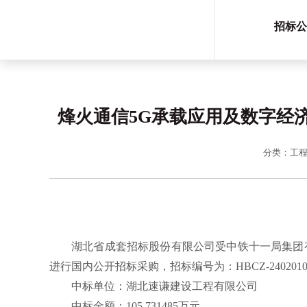
招标公
烽火通信5G承载应用及数字经
分类：工
湖北省成套招标股份有限公司
受
中铁十一
局集团
进行国内公
开
招标
采购，招标编号为：
HBCZ-240
中标
单位
：湖北速谦建设工程有限公司
中标金额
：
105.731485
万元