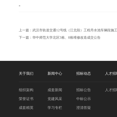
"
上一篇：
武汉市轨道交通12号线（江北段）工程丹水池车辆段施
下一篇：
华中师范大学北区5栋、8栋维修改造成交公告
关于我们
新闻中心
招标动态
人才招
组织架构
成套新闻
招标公告
人才招
荣誉证书
党建风采
中标公示
成套精英
学习专栏
澄清答疑