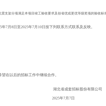
抗震支架分项满足本项目竣工验收要求及创省优或更优等级奖项的验收标
5
年
7
月
8
日至
202
5
年
7
月
10
日按下列联系方式联系及反映。
希望在以后的招标工作中继续合作。
湖北省成套招标股份有限公司
202
5
年
7
月
7
日