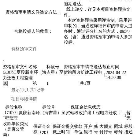
逾期送达。
线上递交，详见本项目资格预审文
资格预审申请文件递交方法：
件。
本次资格预审采用评审制。采用评
审制的，当通过详细评审的申请人过
合格投标人的数量：
多时，通过评分排名的方式，确定7
名（含）通过资格预审的申请人参加
投标。
资格预审文件
1
资格预审文件名称
标段号
资格预审申请书送达截止时间
G107江夏段新南环（海吉星）至贺站段改扩建工程电
2024-04-22
1
14:30:00
力迁改工程监理
第
共1页
显示1到1,共1记录
项目标段详情
标段名称
标段号
保证金信息状态
G107江夏段新南环（海吉星）至贺站段改扩建工程电力迁改工
暂
1
1
程监理
无
收款单位类别
保证金金
保证金提交
收款
开户
账
大额支
同城
标段
（是否公管
额（元）
截止时间
单位
银行
号
付行号
帐号
描述
局）