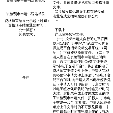
资格预审申请书送达地点：
文件。具体要求详见本项目资格预审
文件。
武汉城投博远建设工程有限公司、
资格预审申请书送达单位：
湖北省成套招标股份有限公司
资格预审结果公示起止时间：
~
资格预审结果通知时间：
公告状态：
下载中
其他要求：
详见资格预审文件。
（一）投标申请人自行通过互联网
使用CA数字证书登录“武汉市公共资
源交易平台招标投标交易系统”（网
址：）下载资格预审文件。（二）申
请人应当在资格预审申请截止时间
前，通过互联网使用CA数字证书登
录“市电子交易平台”，将加密的电子
资格预审申请文件上传，申请人完成
资格预审申请文件上传后，“市电子交
备注：
易平台”即时向申请人发出电子签收凭
证（申请人可打印留存），递交时间
以电子签收凭证载明的传输完成时间
为准。逾期未完成上传或未加密的电
子资格预审申请文件，招标人（“市电
子交易平台”）将拒收。申请人应充分
考虑上传文件时的不可预见因素，未
在申请截止时间前完成上传的，视为