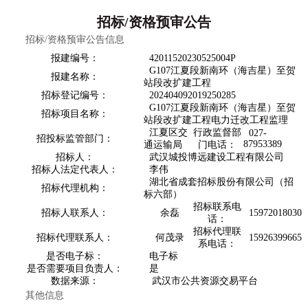
招标/资格预审公告
招标/资格预审公告信息
报建编号：
42011520230525004P
G107江夏段新南环（海吉星）至贺
报建名称：
站段改扩建工程
招标登记编号：
202404092019250285
G107江夏段新南环（海吉星）至贺
招标项目名称：
站段改扩建工程电力迁改工程监理
江夏区交
行政监督部
027-
招投标监管部门：
87953389
通运输局
门电话：
招标人：
武汉城投博远建设工程有限公司
招标人法定代表人：
李伟
湖北省成套招标股份有限公司（招
招标代理机构：
标六部）
招标联系电
招标人联系人：
余磊
15972018030
话：
招标代理联
招标代理联系人：
何茂录
15926399665
系电话：
是否电子标：
电子标
是否需要项目负责人：
是
数据来源：
武汉市公共资源交易平台
其他信息