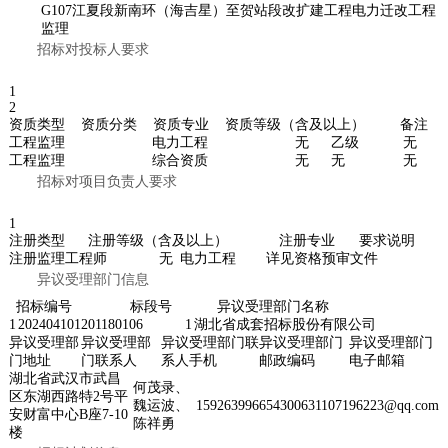
G107江夏段新南环（海吉星）至贺站段改扩建工程电力迁改工程
监理
招标对投标人要求
1
2
资质类型
资质分类
资质专业
资质等级（含及以上）
备注
工程监理
电力工程
无
乙级
无
工程监理
综合资质
无
无
无
招标对项目负责人要求
1
注册类型
注册等级（含及以上）
注册专业
要求说明
注册监理工程师
无
电力工程
详见资格预审文件
异议受理部门信息
招标编号
标段号
异议受理部门名称
1
202404101201180106
1
湖北省成套招标股份有限公司
异议受理部
异议受理部
异议受理部门联
异议受理部门
异议受理部门
门地址
门联系人
系人手机
邮政编码
电子邮箱
湖北省武汉市武昌
何茂录、
区东湖西路特2号平
魏运波、
15926399665
430063
1107196223@qq.com
安财富中心B座7-10
陈祥勇
楼