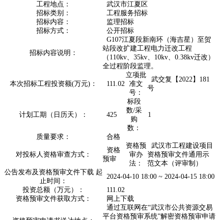
工程地点：
武汉市江夏区
招标类别：
工程服务招标
招标内容：
监理招标
招标方式：
公开招标
G107江夏段新南环（海吉星）至贺
站段改扩建工程电力迁改工程
招标内容说明：
（110kv、35kv、10kv、0.38kv迁改）
全过程阶段监理。
立项批
武交复【2022】181
本次招标工程投资额(万元)：
111.02
准文
号
号：
标段
数/采
计划工期（日历天）：
425
1
购
数：
质量要求：
合格
资格预
武汉市工程建设项目
资格
对投标人资格审查方式：
审办
资格预审文件通用示
预审
法：
范文本（评审制）
公告发布及资格预审文件下载 起
2024-04-10 18:00 ~ 2024-04-15 18:00
止时间：
投资总额（万元）：
111.02
资格预审文件获取方式：
网上下载
通过互联网在“武汉市公共资源交易
平台资格预审系统”解密资格预审申请