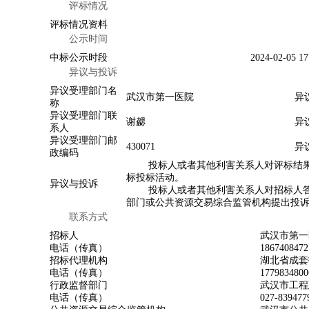
评标情况
评标情况资料
公示时间
中标公示时段
2024-02-05 17
异议与投诉
异议受理部门名
武汉市第一医院
异
称
异议受理部门联
谢勰
异
系人
异议受理部门邮
430071
异
政编码
投标人或者其他利害关系人对评标结果有
标投标活动。
异议与投诉
投标人或者其他利害关系人对招标人答复
部门或公共资源交易综合监管机构提出投
联系方式
招标人
武汉市第一
电话（传真）
186740847
招标代理机构
湖北省成套
电话（传真）
177983480
行政监督部门
武汉市工程
电话（传真）
027-83947