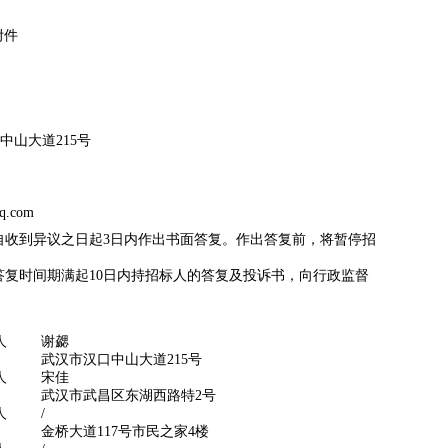
附件
中山大道215号
7
qq.com
收到异议之日起3日内作出书面答复。作出答复前，将暂停招
时间期满起10日内持招标人的答复及投诉书，向行政监督
人
谢勰
武汉市汉口中山大道215号
人
宋佳
武汉市武昌区东湖西路特2号
人
/
金桥大道117号市民之家4楼