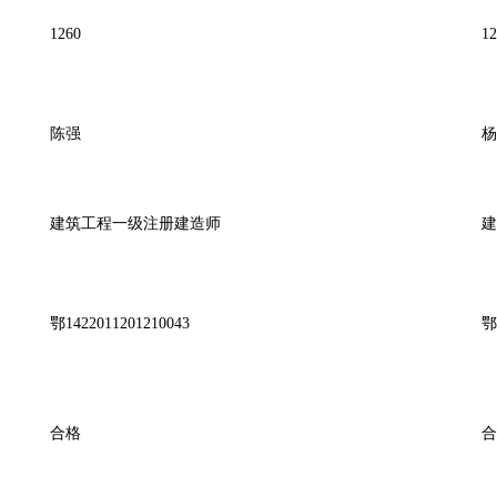
1260
12
陈强
杨
建筑工程一级注册建造师
建
鄂1422011201210043
鄂
合格
合