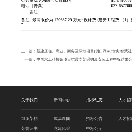
公共资源交易综合监管机构
武汉市公共
电话（传真）
027-65770
备注
备注
最高限价为 120687.29 万元=设计费+建安工程费 （1
"
上一篇：
新建居住、商业、商务及绿地项目(倒口湖A6地块)智慧
下一篇：
中国水工科技馆项目抗震支架采购及安装工程中标结果
关于我们
新闻中心
招标动态
人才招
组织架构
成套新闻
招标公告
人才招
荣誉证书
党建风采
中标公示