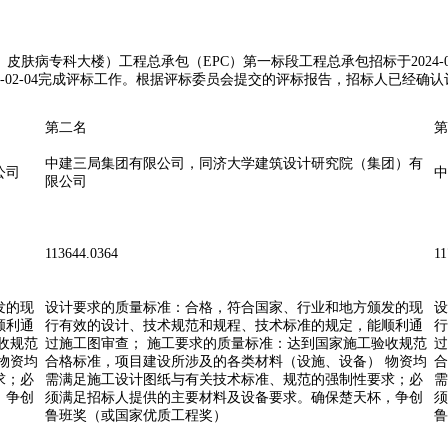
科大楼）工程总承包（EPC）第一标段工程总承包招标于2024-01-12
24-02-04完成评标工作。根据评标委员会提交的评标报告，招标人已经
第二名
第
中建三局集团有限公司，同济大学建筑设计研究院（集团）有
公司
中
限公司
113644.0364
11
发的现
设计要求的质量标准：合格，符合国家、行业和地方颁发的现
设
顺利通
行有效的设计、技术规范和规程、技术标准的规定，能顺利通
行
收规范
过施工图审查； 施工要求的质量标准：达到国家施工验收规范
过
物资均
合格标准，项目建设所涉及的各类材料（设施、设备） 物资均
合
求；必
需满足施工设计图纸与有关技术标准、规范的强制性要求；必
需
，争创
须满足招标人提供的主要材料及设备要求。确保楚天杯，争创
须
鲁班奖（或国家优质工程奖）
鲁