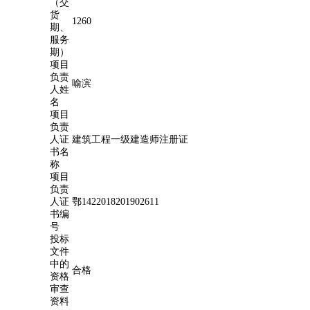
（交
货
1260
期、
服务
期）
项目
负责
喻滨
人姓
名
项目
负责
人证
建筑工程一级建造师注册证
书名
称
项目
负责
人证
鄂1422018201902611
书编
号
投标
文件
中的
合格
资格
审查
资料