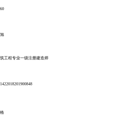
60
旭
筑工程专业一级注册建造师
1422018201900848
格