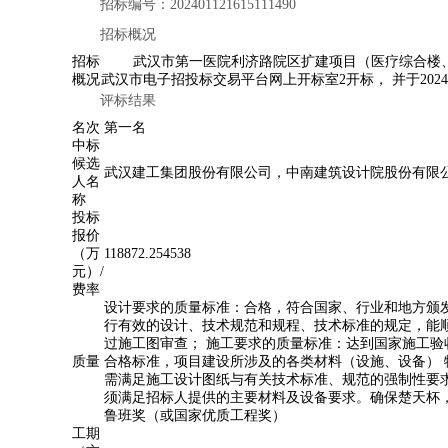
招标编号：202401121615111490
招标概况
招标
武汉市第一医院利济路院区扩建项目（医疗综合楼、皮肤病专
概况
武汉市电子招投标交易平台网上开标室2开标， 并于20
评标结果
名次
第一名
中标
候选
武汉建工集团股份有限公司，中南建筑设计院股份有限
人名
称
投标
报价
（万
118872.254538
元）/
费率
设计要求的质量标准：合格，符合国家、行业和地方颁
行有效的设计、技术规范和规程、技术标准的规定，能
过施工图审查； 施工要求的质量标准：达到国家施工验
质量
合格标准，项目建设所涉及的各类材料（设施、设备） 
需满足施工设计图纸与有关技术标准、规范的强制性要
须满足招标人提供的主要材料及设备要求。确保楚天杯
鲁班奖（或国家优质工程奖）
工期